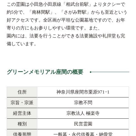
この霊園は小田急小田原線「相武台前駅」よりタクシーで
約5分で、「南林間駅」、「さがみ野駅」からも至近という
好アクセスです。全区画が平坦な公園墓地ですので、お年
寄りの方にもお参りしやすい環境です。また、
園内には、法要を行うことができる法要施設や礼拝堂も完
備しています。
グリーンメモリアル座間の概要
住所
神奈川県座間市栗原971−1
宗旨・宗派
宗教不問
経営主体
宗教法人 極楽寺
種別
民営霊園
供養形態
一般墓・永代供養墓・納骨堂