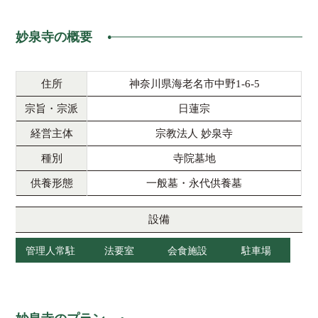
妙泉寺の概要
住所
神奈川県海老名市中野1-6-5
宗旨・宗派
日蓮宗
経営主体
宗教法人 妙泉寺
種別
寺院墓地
供養形態
一般墓・永代供養墓
設備
管理人常駐
法要室
会食施設
駐車場