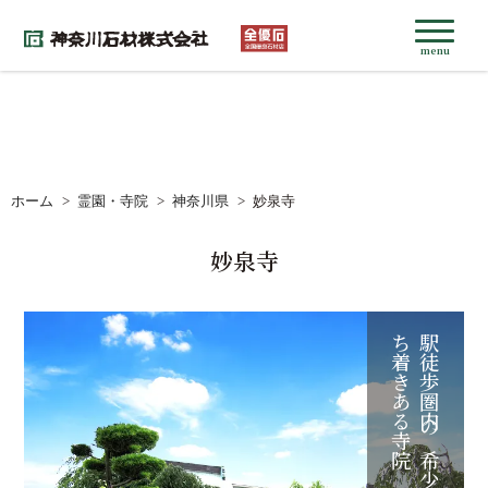
menu
ホーム
霊園・寺院
神奈川県
妙泉寺
妙泉寺
院
駅
徒
歩
圏
内
の
希
少
な
地
に
佇
む
落
ち
着
き
あ
る
寺