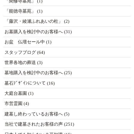
「聞修寺墓苑」
(1)
「能徳寺墓苑」
(1)
「藤沢・綾瀬ふれあいの杜」
(2)
お墓購入を検討中のお客様へ
(31)
お盆 仏壇セール中
(1)
スタッフブログ
(64)
世界各地の葬送
(3)
墓地購入を検討中のお客様へ
(25)
墓石ﾃﾞｻﾞｲﾝについて
(16)
大庭台墓園
(1)
市営霊園
(4)
建墓し終わっているお客様へ
(5)
当社で建墓されたお客様の声
(251)