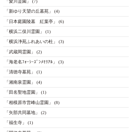
「愛川霊園」
(7)
「新ゆり天望の丘墓苑」
(4)
「日本庭園陵墓 紅葉亭」
(6)
「横浜二俣川霊園」
(1)
「横浜浄苑ふれあいの杜」
(3)
「武蔵岡霊園」
(2)
「海老名ﾌｫｰｼｰｽﾞﾝﾒﾓﾘｱﾙ」
(3)
「清徳寺墓苑」
(1)
「湘南泉霊園」
(4)
「田名聖地霊園」
(1)
「相模原市営峰山霊園」
(8)
「矢部共同墓地」
(2)
「福生寺」
(1)