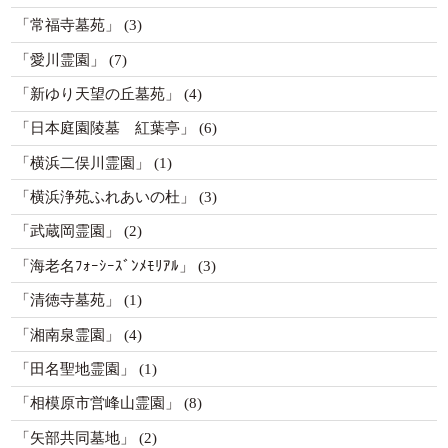
「常福寺墓苑」
(3)
「愛川霊園」
(7)
「新ゆり天望の丘墓苑」
(4)
「日本庭園陵墓 紅葉亭」
(6)
「横浜二俣川霊園」
(1)
「横浜浄苑ふれあいの杜」
(3)
「武蔵岡霊園」
(2)
「海老名ﾌｫｰｼｰｽﾞﾝﾒﾓﾘｱﾙ」
(3)
「清徳寺墓苑」
(1)
「湘南泉霊園」
(4)
「田名聖地霊園」
(1)
「相模原市営峰山霊園」
(8)
「矢部共同墓地」
(2)