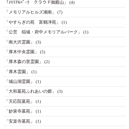
「ﾒﾓﾘｱﾙﾊﾟｰｸ クラウド御殿山」
(4)
「メモリアルヒルズ湘南」
(7)
「やすらぎの苑 富鶴浄苑」
(1)
「公営 稲城・府中メモリアルパーク」
(1)
「南大沢霊園」
(3)
「厚木中央霊園」
(5)
「厚木森の里霊園」
(2)
「厚木霊園」
(1)
「城山湖霊園」
(1)
「大和墓苑ふれあいの郷」
(3)
「天応院墓苑」
(1)
「妙泉寺墓苑」
(1)
「安楽寺墓苑」
(1)