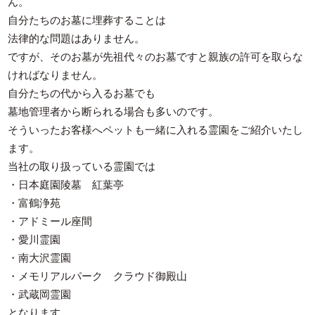
ん。
自分たちのお墓に埋葬することは
法律的な問題はありません。
ですが、そのお墓が先祖代々のお墓ですと親族の許可を取らな
ければなりません。
自分たちの代から入るお墓でも
墓地管理者から断られる場合も多いのです。
そういったお客様へペットも一緒に入れる霊園をご紹介いたし
ます。
当社の取り扱っている霊園では
・日本庭園陵墓 紅葉亭
・富鶴浄苑
・アドミール座間
・愛川霊園
・南大沢霊園
・メモリアルパーク クラウド御殿山
・武蔵岡霊園
となります。