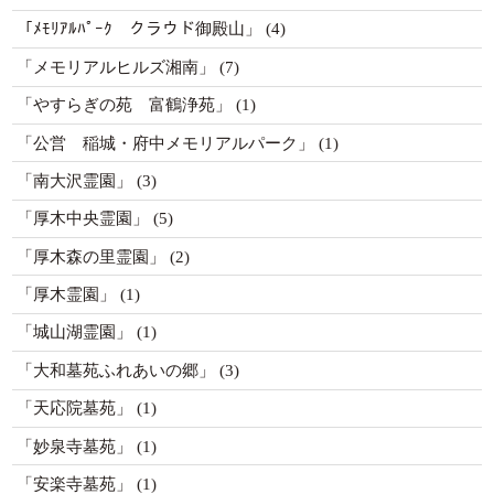
「ﾒﾓﾘｱﾙﾊﾟｰｸ クラウド御殿山」
(4)
「メモリアルヒルズ湘南」
(7)
「やすらぎの苑 富鶴浄苑」
(1)
「公営 稲城・府中メモリアルパーク」
(1)
「南大沢霊園」
(3)
「厚木中央霊園」
(5)
「厚木森の里霊園」
(2)
「厚木霊園」
(1)
「城山湖霊園」
(1)
「大和墓苑ふれあいの郷」
(3)
「天応院墓苑」
(1)
「妙泉寺墓苑」
(1)
「安楽寺墓苑」
(1)