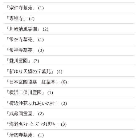
「宗仲寺墓苑」
(1)
「専福寺」
(2)
「川崎清風霊園」
(2)
「常在寺墓苑」
(1)
「常福寺墓苑」
(3)
「愛川霊園」
(7)
「新ゆり天望の丘墓苑」
(4)
「日本庭園陵墓 紅葉亭」
(6)
「横浜二俣川霊園」
(1)
「横浜浄苑ふれあいの杜」
(3)
「武蔵岡霊園」
(2)
「海老名ﾌｫｰｼｰｽﾞﾝﾒﾓﾘｱﾙ」
(3)
「清徳寺墓苑」
(1)