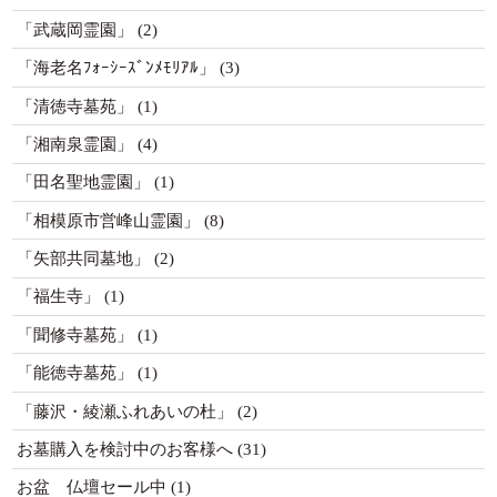
「武蔵岡霊園」
(2)
「海老名ﾌｫｰｼｰｽﾞﾝﾒﾓﾘｱﾙ」
(3)
「清徳寺墓苑」
(1)
「湘南泉霊園」
(4)
「田名聖地霊園」
(1)
「相模原市営峰山霊園」
(8)
「矢部共同墓地」
(2)
「福生寺」
(1)
「聞修寺墓苑」
(1)
「能徳寺墓苑」
(1)
「藤沢・綾瀬ふれあいの杜」
(2)
お墓購入を検討中のお客様へ
(31)
お盆 仏壇セール中
(1)