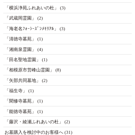
「横浜浄苑ふれあいの杜」
(3)
「武蔵岡霊園」
(2)
「海老名ﾌｫｰｼｰｽﾞﾝﾒﾓﾘｱﾙ」
(3)
「清徳寺墓苑」
(1)
「湘南泉霊園」
(4)
「田名聖地霊園」
(1)
「相模原市営峰山霊園」
(8)
「矢部共同墓地」
(2)
「福生寺」
(1)
「聞修寺墓苑」
(1)
「能徳寺墓苑」
(1)
「藤沢・綾瀬ふれあいの杜」
(2)
お墓購入を検討中のお客様へ
(31)