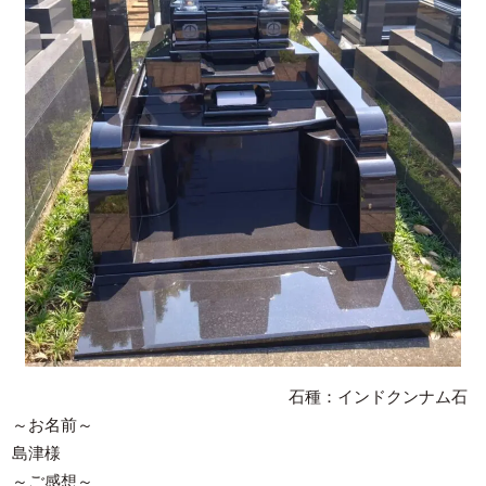
石種：インドクンナム石
～お名前～
島津様
～ご感想～