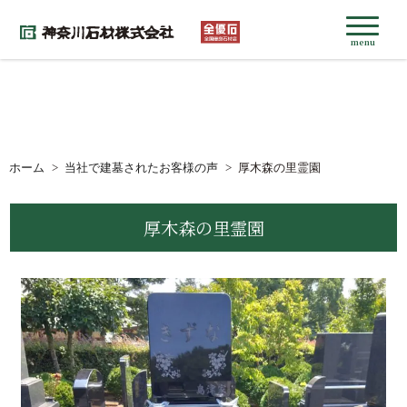
menu
ホーム
当社で建墓されたお客様の声
厚木森の里霊園
厚木森の里霊園