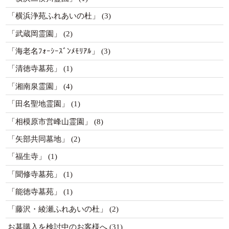
「横浜浄苑ふれあいの杜」
(3)
「武蔵岡霊園」
(2)
「海老名ﾌｫｰｼｰｽﾞﾝﾒﾓﾘｱﾙ」
(3)
「清徳寺墓苑」
(1)
「湘南泉霊園」
(4)
「田名聖地霊園」
(1)
「相模原市営峰山霊園」
(8)
「矢部共同墓地」
(2)
「福生寺」
(1)
「聞修寺墓苑」
(1)
「能徳寺墓苑」
(1)
「藤沢・綾瀬ふれあいの杜」
(2)
お墓購入を検討中のお客様へ
(31)