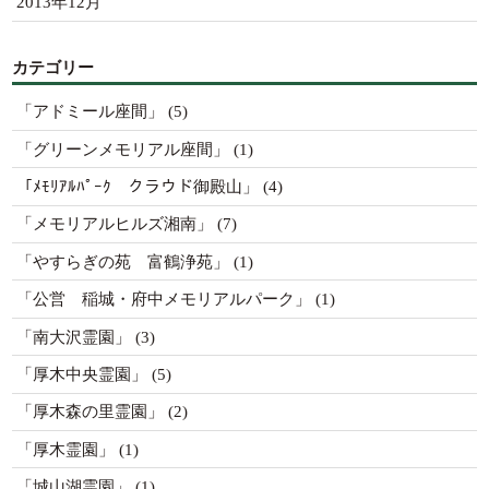
2013年12月
カテゴリー
「アドミール座間」
(5)
「グリーンメモリアル座間」
(1)
「ﾒﾓﾘｱﾙﾊﾟｰｸ クラウド御殿山」
(4)
「メモリアルヒルズ湘南」
(7)
「やすらぎの苑 富鶴浄苑」
(1)
「公営 稲城・府中メモリアルパーク」
(1)
「南大沢霊園」
(3)
「厚木中央霊園」
(5)
「厚木森の里霊園」
(2)
「厚木霊園」
(1)
「城山湖霊園」
(1)