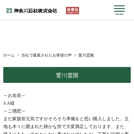
menu
ホーム
当社で建墓されたお客様の声
愛川霊園
愛川霊園
～お名前～
S.A様
～ご感想～
まだ家族皆元気ですがそろそろ準備をと思い購入しました。立
地も木々に囲まれた静かな所で大変満足しております。また、