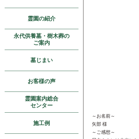
霊園の紹介
永代供養墓・樹木葬の
ご案内
墓じまい
お客様の声
霊園案内総合
センター
～お名前～
施工例
矢部 様
～ご感想～