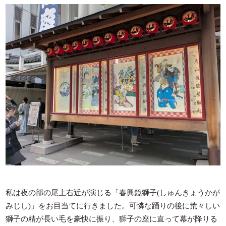
私は夜の部の尾上右近が演じる「春興鏡獅子(しゅんきょうかが
みじし)」をお目当てに行きました。可憐な踊りの後に荒々しい
獅子の精が長い毛を豪快に振り、獅子の座に直って幕が降りる